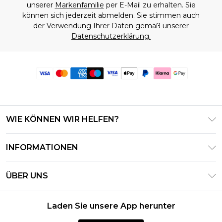
unserer
Markenfamilie
per E-Mail zu erhalten. Sie
können sich jederzeit abmelden. Sie stimmen auch
der Verwendung Ihrer Daten gemäß unserer
Datenschutzerklärung.
WIE KÖNNEN WIR HELFEN?
Häufig gestellte Fragen
INFORMATIONEN
Kontaktieren Sie uns
Geschäftsbedingungen – Aktualisiert Juni 2026
Meine Bestellung verfolgen & zurücksenden
ÜBER UNS
Nutzungsbedingungen
Lieferoptionen
Investor Relations
Geschenkkarten-Guthaben
Rückgaberecht – Aktualisiert Mai 2026
Laden Sie unsere App herunter
Erklärung Zur Modernen Sklaverei
Klarna
Größentabelle