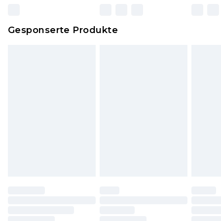
zurückgesendet werden.
Dies berührt nicht deine gesetzlichen Rechte.
Gesponserte Produkte
Klicke
hier
um unsere vollständigen
Rückgabebedingungen einzusehen.