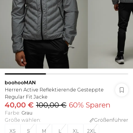
boohooMAN
Herren Active Reflektierende Gesteppte
Regular Fit Jacke
40,00 €
100,00 €
60% Sparen
Farbe
:
Grau
Größe wählen
:
Größenführer
XS
S
M
L
XL
2XL