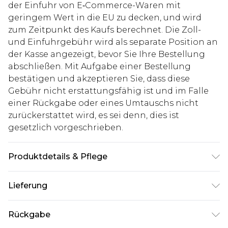
der Einfuhr von E‑Commerce-Waren mit
geringem Wert in die EU zu decken, und wird
zum Zeitpunkt des Kaufs berechnet. Die Zoll-
und Einfuhrgebühr wird als separate Position an
der Kasse angezeigt, bevor Sie Ihre Bestellung
abschließen. Mit Aufgabe einer Bestellung
bestätigen und akzeptieren Sie, dass diese
Gebühr nicht erstattungsfähig ist und im Falle
einer Rückgabe oder eines Umtauschs nicht
zurückerstattet wird, es sei denn, dies ist
gesetzlich vorgeschrieben.
Produktdetails & Pflege
100% Polyester. Model ist 1,85 m groß & trägt UK-
Lieferung
Größe M/32
Deutschland Standardlieferung
€7.99
Rückgabe
Bis zu 8 Werktage