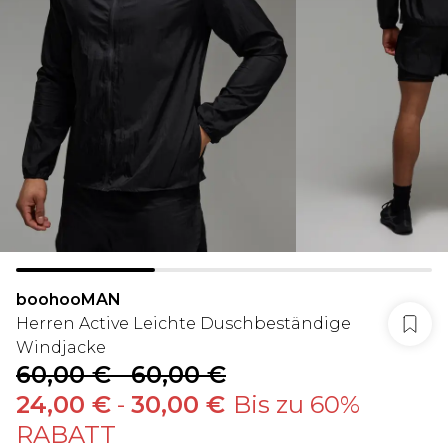
boohooMAN
Herren Active Leichte Duschbeständige
Windjacke
60,00 €
-
60,00 €
24,00 €
-
30,00 €
Bis zu 60%
RABATT