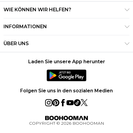
WIE KÖNNEN WIR HELFEN?
Häufig gestellte Fragen
INFORMATIONEN
Kontaktieren Sie uns
Geschäftsbedingungen – Aktualisiert Juni 2026
Meine Bestellung verfolgen & zurücksenden
ÜBER UNS
Nutzungsbedingungen
Lieferoptionen
Investor Relations
Geschenkkarten-Guthaben
Rückgaberecht – Aktualisiert Mai 2026
Laden Sie unsere App herunter
Erklärung Zur Modernen Sklaverei
Klarna
Größentabelle
Karriere
PayPal
Datenschutzhinweis – Aktualisiert Juni 2026
Folgen Sie uns in den sozialen Medien
Über Cookies
Studentenrabatt
Essential Worker Rabatt
COPYRIGHT ©
2026
BOOHOOMAN
BOOHOOMAN App