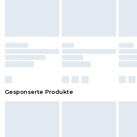
Hygienesiegel fehlt oder beschädigt wurde.
Schuhe und/oder Kleidung müssen ungetragen
und ungewaschen sein und alle
Originaletiketten müssen noch angebracht sein.
Schuhe dürfen nur in Innenräumen anprobiert
worden sein. Artikel aus dem Homeware-Bereich,
einschließlich Bettwäsche, Matratzen, Toppern
und Kissen, müssen unbenutzt und in ihrer
originalen, ungeöffneten Verpackung
zurückgesendet werden.
Dies berührt nicht deine gesetzlichen Rechte.
Gesponserte Produkte
Klicke
hier
um unsere vollständigen
Rückgabebedingungen einzusehen.