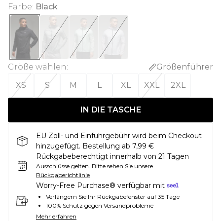
Farbe
:
Black
Größe wählen
:
Größenführer
XS
S
M
L
XL
XXL
2XL
IN DIE TASCHE
EU Zoll- und Einfuhrgebühr wird beim Checkout
hinzugefügt. Bestellung ab 7,99 €
Rückgabeberechtigt innerhalb von 21 Tagen
Ausschlüsse gelten.
Bitte sehen Sie unsere
Rückgaberichtlinie
Worry-Free Purchase® verfügbar mit
Verlängern Sie Ihr Rückgabefenster auf 35 Tage
100% Schutz gegen Versandprobleme
Mehr erfahren