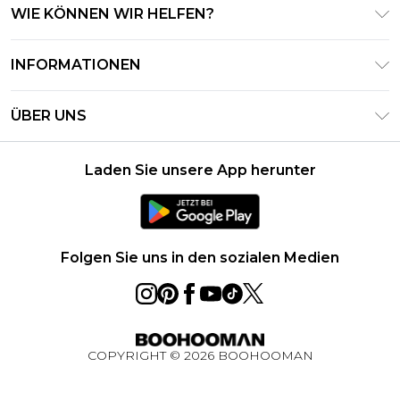
WIE KÖNNEN WIR HELFEN?
Häufig gestellte Fragen
INFORMATIONEN
Kontaktieren Sie uns
Geschäftsbedingungen – Aktualisiert Juni 2026
Meine Bestellung verfolgen & zurücksenden
ÜBER UNS
Nutzungsbedingungen
Lieferoptionen
Investor Relations
Geschenkkarten-Guthaben
Rückgaberecht – Aktualisiert Mai 2026
Laden Sie unsere App herunter
Erklärung Zur Modernen Sklaverei
Klarna
Größentabelle
Karriere
PayPal
Datenschutzhinweis – Aktualisiert Juni 2026
Folgen Sie uns in den sozialen Medien
Über Cookies
Studentenrabatt
Essential Worker Rabatt
COPYRIGHT ©
2026
BOOHOOMAN
BOOHOOMAN App
Gewinnspiel Ultimatives Technik-Paket August