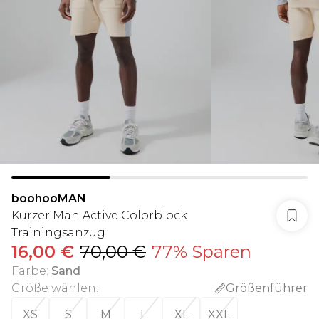
boohooMAN
Kurzer Man Active Colorblock
Trainingsanzug
16,00 €
70,00 €
77% Sparen
Farbe
:
Sand
Größe wählen
:
Größenführer
XS
S
M
L
XL
XXL