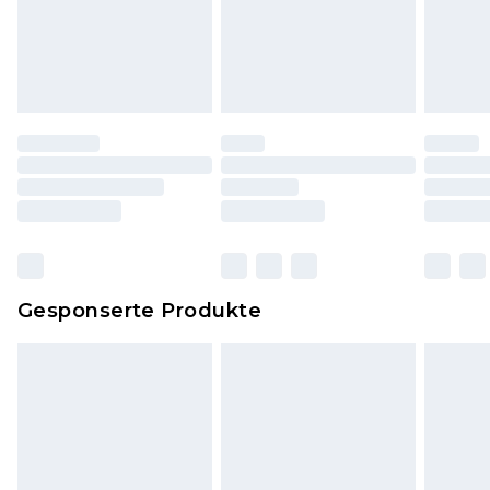
Schuhe und/oder Kleidung müssen ungetragen
und ungewaschen sein und alle
Originaletiketten müssen noch angebracht sein.
Schuhe dürfen nur in Innenräumen anprobiert
worden sein. Artikel aus dem Homeware-Bereich,
einschließlich Bettwäsche, Matratzen, Toppern
und Kissen, müssen unbenutzt und in ihrer
originalen, ungeöffneten Verpackung
zurückgesendet werden.
Dies berührt nicht deine gesetzlichen Rechte.
Gesponserte Produkte
Klicke
hier
um unsere vollständigen
Rückgabebedingungen einzusehen.