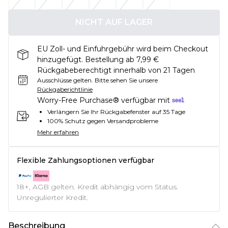
NICHT AUF LAGER
EU Zoll- und Einfuhrgebühr wird beim Checkout
hinzugefügt. Bestellung ab 7,99 €
Rückgabeberechtigt innerhalb von 21 Tagen
Ausschlüsse gelten.
Bitte sehen Sie unsere
Rückgaberichtlinie
Worry-Free Purchase® verfügbar mit
Verlängern Sie Ihr Rückgabefenster auf 35 Tage
100% Schutz gegen Versandprobleme
Mehr erfahren
Flexible Zahlungsoptionen verfügbar
18+, AGB gelten. Kredit abhängig vom Status.
Unregulierter Kredit.
Beschreibung