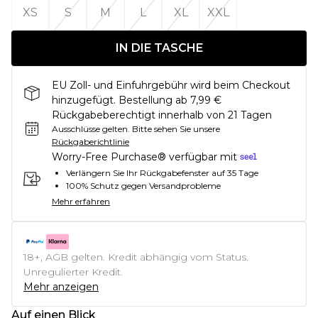
XS
S
M
L
XL
XXL
IN DIE TASCHE
EU Zoll- und Einfuhrgebühr wird beim Checkout
hinzugefügt. Bestellung ab 7,99 €
Rückgabeberechtigt innerhalb von 21 Tagen
Ausschlüsse gelten.
Bitte sehen Sie unsere
Rückgaberichtlinie
Worry-Free Purchase® verfügbar mit
Verlängern Sie Ihr Rückgabefenster auf 35 Tage
100% Schutz gegen Versandprobleme
Mehr erfahren
18+, AGB gelten. Kredit abhängig vom Status.
Unregulierter Kredit.
Mehr anzeigen
Auf einen Blick