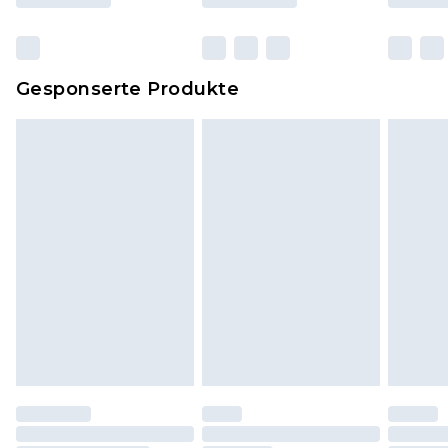
originalen, ungeöffneten Verpackung
zurückgesendet werden.
Dies berührt nicht deine gesetzlichen Rechte.
Gesponserte Produkte
Klicke
hier
um unsere vollständigen
Rückgabebedingungen einzusehen.