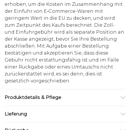
erhoben, um die Kosten im Zusammenhang mit
der Einfuhr von E‑Commerce-Waren mit
geringem Wert in die EU zu decken, und wird
zum Zeitpunkt des Kaufs berechnet. Die Zoll-
und Einfuhrgebühr wird als separate Position an
der Kasse angezeigt, bevor Sie Ihre Bestellung
abschließen. Mit Aufgabe einer Bestellung
bestätigen und akzeptieren Sie, dass diese
Gebühr nicht erstattungsfähig ist und im Falle
einer Rückgabe oder eines Umtauschs nicht
zurückerstattet wird, es sei denn, dies ist
gesetzlich vorgeschrieben.
Produktdetails & Pflege
100% Polyester. Model ist 1,85 m groß & trägt UK-
Lieferung
Größe M/32
Deutschland Standardlieferung
€7.99