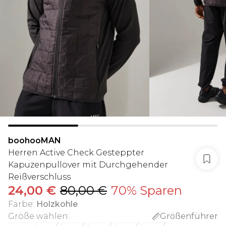
boohooMAN
Herren Active Check Gesteppter
Kapuzenpullover mit Durchgehender
Reißverschluss
24,00 €
80,00 €
70% Sparen
Farbe
:
Holzkohle
Größe wählen
:
Größenführer