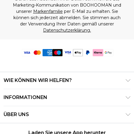
Marketing-Kommunikation von BOOHOOMAN und
unserer
Markenfamilie
per E-Mail zu erhalten. Sie
können sich jederzeit abmelden. Sie stimmen auch
der Verwendung Ihrer Daten gemäß unserer
Datenschutzerklärung.
WIE KÖNNEN WIR HELFEN?
Häufig gestellte Fragen
INFORMATIONEN
Kontaktieren Sie uns
Geschäftsbedingungen – Aktualisiert Juni 2026
Meine Bestellung verfolgen & zurücksenden
ÜBER UNS
Nutzungsbedingungen
Lieferoptionen
Investor Relations
Geschenkkarten-Guthaben
Rückgaberecht – Aktualisiert Mai 2026
Laden Sie unsere App herunter