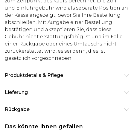
zum Zeitpunkt des Kaufs berechnet. Die Zoll-
und Einfuhrgebühr wird als separate Position an
der Kasse angezeigt, bevor Sie Ihre Bestellung
abschließen. Mit Aufgabe einer Bestellung
bestätigen und akzeptieren Sie, dass diese
Gebühr nicht erstattungsfähig ist und im Falle
einer Rückgabe oder eines Umtauschs nicht
zurückerstattet wird, es sei denn, dies ist
gesetzlich vorgeschrieben.
Produktdetails & Pflege
100% Baumwolle. Model ist 1,85 m groß & trägt
Lieferung
UK-Größe M/32
Deutschland Standardlieferung
€7.99
Rückgabe
Bis zu 8 Werktage
Stimmt etwas nicht? Du hast 21 Tage ab dem Tag
Deutschland Expresslieferung
€14.99
Das könnte Ihnen gefallen
des Erhalts, um einen Artikel an uns
2 Arbeitstage