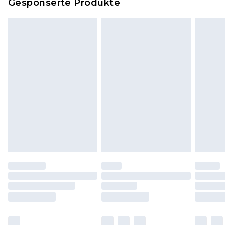
Gesponserte Produkte
Klicke
hier
um unsere vollständigen
Rückgabebedingungen einzusehen.