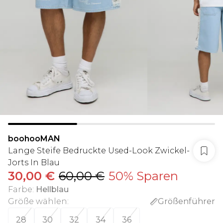
boohooMAN
Lange Steife Bedruckte Used-Look Zwickel-
Jorts In Blau
30,00 €
60,00 €
50% Sparen
Farbe
:
Hellblau
Größe wählen
:
Größenführer
28
30
32
34
36