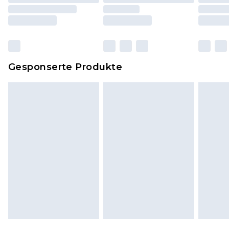
einschließlich Bettwäsche, Matratzen, Toppern
und Kissen, müssen unbenutzt und in ihrer
originalen, ungeöffneten Verpackung
zurückgesendet werden.
Dies berührt nicht deine gesetzlichen Rechte.
Gesponserte Produkte
Klicke
hier
um unsere vollständigen
Rückgabebedingungen einzusehen.