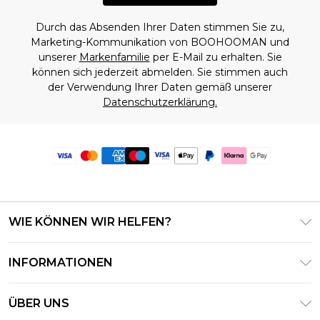
Durch das Absenden Ihrer Daten stimmen Sie zu,
Marketing-Kommunikation von BOOHOOMAN und
unserer
Markenfamilie
per E-Mail zu erhalten. Sie
können sich jederzeit abmelden. Sie stimmen auch
der Verwendung Ihrer Daten gemäß unserer
Datenschutzerklärung.
WIE KÖNNEN WIR HELFEN?
Häufig gestellte Fragen
INFORMATIONEN
Kontaktieren Sie uns
Geschäftsbedingungen – Aktualisiert Juni 2026
Meine Bestellung verfolgen & zurücksenden
ÜBER UNS
Nutzungsbedingungen