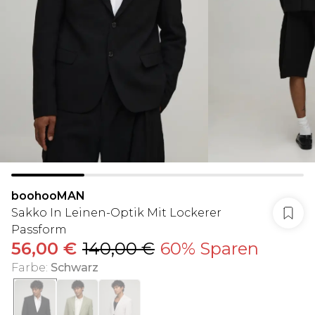
boohooMAN
Sakko In Leinen-Optik Mit Lockerer
Passform
56,00 €
140,00 €
60% Sparen
Farbe
:
Schwarz