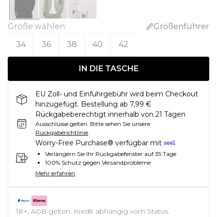
Größe wählen
:
Größenführer
34
36
38
40
42
IN DIE TASCHE
EU Zoll- und Einfuhrgebühr wird beim Checkout
hinzugefügt. Bestellung ab 7,99 €
Rückgabeberechtigt innerhalb von 21 Tagen
Ausschlüsse gelten.
Bitte sehen Sie unsere
Rückgaberichtlinie
Worry-Free Purchase® verfügbar mit
Verlängern Sie Ihr Rückgabefenster auf 35 Tage
100% Schutz gegen Versandprobleme
Mehr erfahren
18+, AGB gelten. Kredit abhängig vom Status.