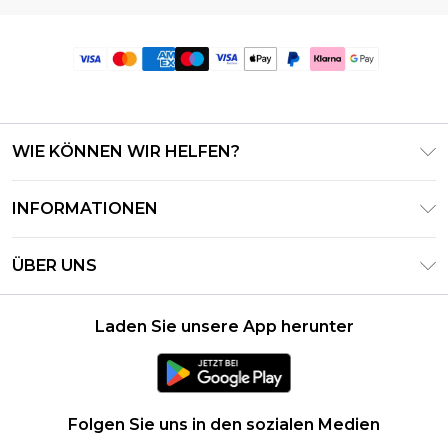
WIE KÖNNEN WIR HELFEN?
Häufig gestellte Fragen
INFORMATIONEN
Kontaktieren Sie uns
Geschäftsbedingungen – Aktualisiert Juni 2026
Meine Bestellung verfolgen & zurücksenden
ÜBER UNS
Nutzungsbedingungen
Lieferoptionen
Investor Relations
Geschenkkarten-Guthaben
Rückgaberecht – Aktualisiert Mai 2026
Laden Sie unsere App herunter
Erklärung Zur Modernen Sklaverei
Klarna
Größentabelle
Karriere
PayPal
Datenschutzhinweis – Aktualisiert Juni 2026
Folgen Sie uns in den sozialen Medien
Über Cookies