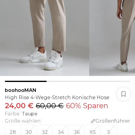
boohooMAN
High Rise 4-Wege-Stretch Konische Hose
24,00 €
60,00 €
60% Sparen
Farbe
:
Taupe
Größe wählen
:
Größenführer
28
30
32
34
36
XS
S