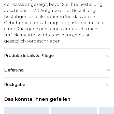
der Kasse angezeigt, bevor Sie Ihre Bestellung
abschließen. Mit Aufgabe einer Bestellung
bestätigen und akzeptieren Sie, dass diese
Gebühr nicht erstattungsfähig ist und im Falle
einer Rückgabe oder eines Umtauschs nicht
zurückerstattet wird, es sei denn, dies ist
gesetzlich vorgeschrieben.
Produktdetails & Pflege
62% Polyester, 35% Viskose, 3% Elasthan. Model ist
Lieferung
1,85 m groß und trägt Größe M
Deutschland Standardlieferung
€7.99
Rückgabe
Bis zu 8 Werktage
Stimmt etwas nicht? Du hast 21 Tage ab dem Tag
Deutschland Expresslieferung
€14.99
Das könnte Ihnen gefallen
des Erhalts, um einen Artikel an uns
2 Arbeitstage
zurückzusenden.