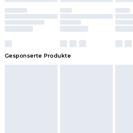
Schuhe dürfen nur in Innenräumen anprobiert
worden sein. Artikel aus dem Homeware-Bereich,
einschließlich Bettwäsche, Matratzen, Toppern
und Kissen, müssen unbenutzt und in ihrer
originalen, ungeöffneten Verpackung
zurückgesendet werden.
Dies berührt nicht deine gesetzlichen Rechte.
Gesponserte Produkte
Klicke
hier
um unsere vollständigen
Rückgabebedingungen einzusehen.