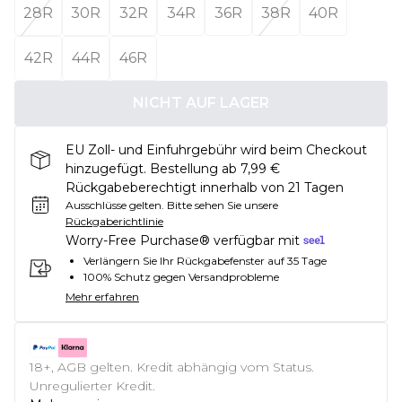
28R
30R
32R
34R
36R
38R
40R
42R
44R
46R
NICHT AUF LAGER
EU Zoll- und Einfuhrgebühr wird beim Checkout
hinzugefügt. Bestellung ab 7,99 €
Rückgabeberechtigt innerhalb von 21 Tagen
Ausschlüsse gelten.
Bitte sehen Sie unsere
Rückgaberichtlinie
Worry-Free Purchase® verfügbar mit
Verlängern Sie Ihr Rückgabefenster auf 35 Tage
100% Schutz gegen Versandprobleme
Mehr erfahren
18+, AGB gelten. Kredit abhängig vom Status.
Unregulierter Kredit.