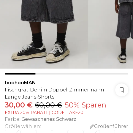
boohooMAN
Fischgrät-Denim Doppel-Zimmermann
Lange Jeans-Shorts
30,00 €
60,00 €
50% Sparen
EXTRA 20% RABATT | CODE: TAKE20
Farbe
:
Gewaschenes Schwarz
Größe wählen
:
Größenführer