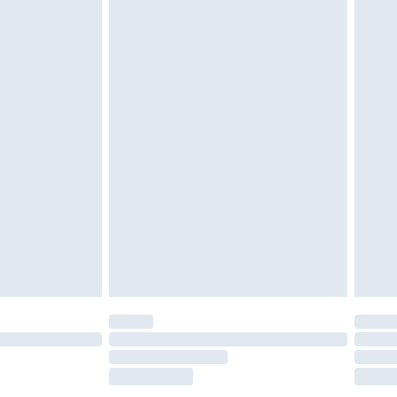
gebracht sein. Schuhe dürfen nur in
ein. Artikel aus dem Homeware-Bereich,
tzen, Toppern und Kissen, müssen unbenutzt
neten Verpackung zurückgesendet werden.
chen Rechte.
en Rückgabebedingungen einzusehen.