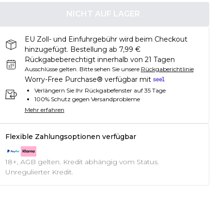
NICHT AUF LAGER
EU Zoll- und Einfuhrgebühr wird beim Checkout
hinzugefügt. Bestellung ab 7,99 €
Rückgabeberechtigt innerhalb von 21 Tagen
Ausschlüsse gelten.
Bitte sehen Sie unsere
Rückgaberichtlinie
Worry-Free Purchase® verfügbar mit
Verlängern Sie Ihr Rückgabefenster auf 35 Tage
100% Schutz gegen Versandprobleme
Mehr erfahren
Flexible Zahlungsoptionen verfügbar
18+, AGB gelten. Kredit abhängig vom Status.
Unregulierter Kredit.