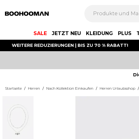
SALE
JETZT NEU
KLEIDUNG
PLUS
WEITERE REDUZIERUNGEN | BIS ZU 70 % RABATT!
Di
Startseite
/
Herren
/
Nach Kollektion Einkaufen
/
Herren Urlaubsshop
/