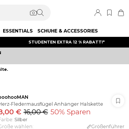
ESSENTIALS
SCHUHE & ACCESSORIES
STUDENTEN EXTRA 12 % RABATT!*
N
lte.
boohooMAN
Herz-Fledermausflügel Anhänger Halskette
8,00 €
16,00 €
50% Sparen
Farbe
:
Silber
Größe wählen
:
Größenführer