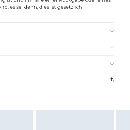
ig ist und im Falle einer Rückgabe oder eines
d, es sei denn, dies ist gesetzlich
5% Messing
€7.99
ge ab dem Tag des Erhalts, um einen Artikel an
€14.99
kerstattungen für modische Gesichtsmasken,
€7.99
, Erotikartikel sowie Bademode oder
nn das Hygienesiegel fehlt oder beschädigt
 ungetragen und ungewaschen sein und alle