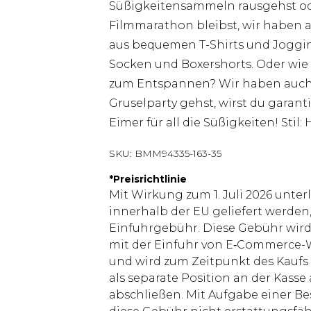
Süßigkeitensammeln rausgehst od
Filmmarathon bleibst, wir haben a
aus bequemen T-Shirts und Joggin
Socken und Boxershorts. Oder wie
zum Entspannen? Wir haben auch Ma
Gruselparty gehst, wirst du garant
Eimer für all die Süßigkeiten! Stil:
SKU:
BMM94335-163-35
*
Preisrichtlinie
Mit Wirkung zum 1. Juli 2026 unter
innerhalb der EU geliefert werden,
Einfuhrgebühr. Diese Gebühr wi
mit der Einfuhr von E‑Commerce-W
und wird zum Zeitpunkt des Kaufs 
als separate Position an der Kasse
abschließen. Mit Aufgabe einer Be