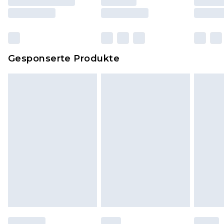
und Kissen, müssen unbenutzt und in ihrer
originalen, ungeöffneten Verpackung
zurückgesendet werden.
Dies berührt nicht deine gesetzlichen Rechte.
Gesponserte Produkte
Klicke
hier
um unsere vollständigen
Rückgabebedingungen einzusehen.