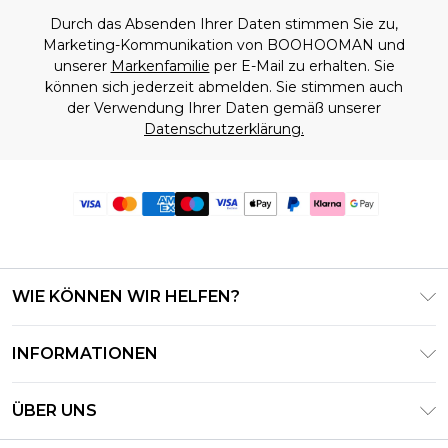
Durch das Absenden Ihrer Daten stimmen Sie zu,
Marketing-Kommunikation von BOOHOOMAN und
unserer
Markenfamilie
per E-Mail zu erhalten. Sie
können sich jederzeit abmelden. Sie stimmen auch
der Verwendung Ihrer Daten gemäß unserer
Datenschutzerklärung.
WIE KÖNNEN WIR HELFEN?
Häufig gestellte Fragen
INFORMATIONEN
Kontaktieren Sie uns
Geschäftsbedingungen – Aktualisiert Juni 2026
Meine Bestellung verfolgen & zurücksenden
ÜBER UNS
Nutzungsbedingungen
Lieferoptionen