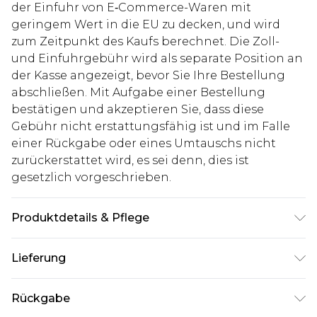
der Einfuhr von E‑Commerce-Waren mit
geringem Wert in die EU zu decken, und wird
zum Zeitpunkt des Kaufs berechnet. Die Zoll-
und Einfuhrgebühr wird als separate Position an
der Kasse angezeigt, bevor Sie Ihre Bestellung
abschließen. Mit Aufgabe einer Bestellung
bestätigen und akzeptieren Sie, dass diese
Gebühr nicht erstattungsfähig ist und im Falle
einer Rückgabe oder eines Umtauschs nicht
zurückerstattet wird, es sei denn, dies ist
gesetzlich vorgeschrieben.
Produktdetails & Pflege
100% Nylon. Model ist 1,85 m groß & trägt UK-
Lieferung
Größe M/32
Deutschland Standardlieferung
€7.99
Rückgabe
Bis zu 8 Werktage