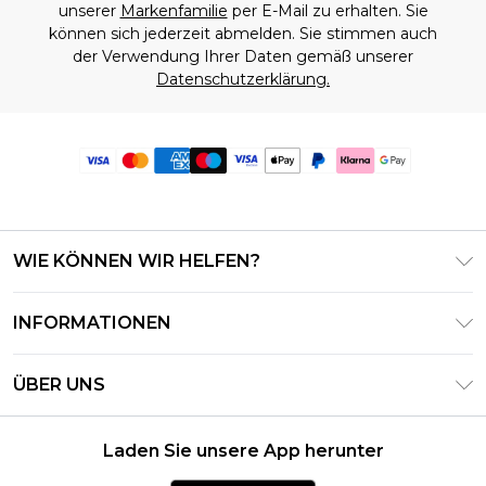
unserer
Markenfamilie
per E-Mail zu erhalten. Sie
können sich jederzeit abmelden. Sie stimmen auch
der Verwendung Ihrer Daten gemäß unserer
Datenschutzerklärung.
WIE KÖNNEN WIR HELFEN?
Häufig gestellte Fragen
INFORMATIONEN
Kontaktieren Sie uns
Geschäftsbedingungen – Aktualisiert Juni 2026
Meine Bestellung verfolgen & zurücksenden
ÜBER UNS
Nutzungsbedingungen
Lieferoptionen
Investor Relations
Geschenkkarten-Guthaben
Rückgaberecht – Aktualisiert Mai 2026
Laden Sie unsere App herunter
Erklärung Zur Modernen Sklaverei
Klarna
Größentabelle