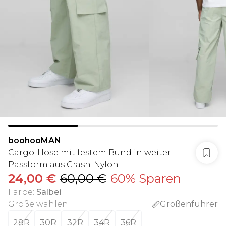
boohooMAN
Cargo-Hose mit festem Bund in weiter
Passform aus Crash-Nylon
24,00 €
60,00 €
60% Sparen
Farbe
:
Salbei
Größe wählen
:
Größenführer
28R
30R
32R
34R
36R