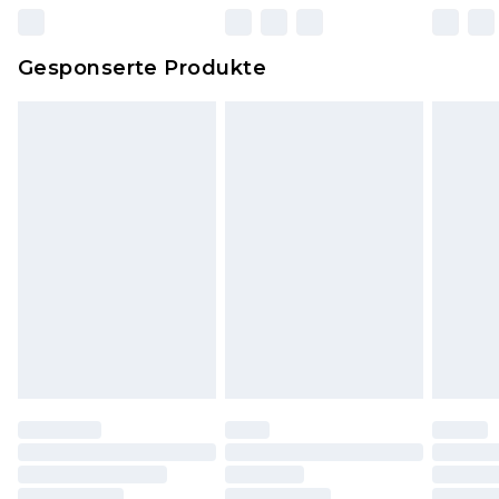
zurückgesendet werden.
Dies berührt nicht deine gesetzlichen Rechte.
Gesponserte Produkte
Klicke
hier
um unsere vollständigen
Rückgabebedingungen einzusehen.