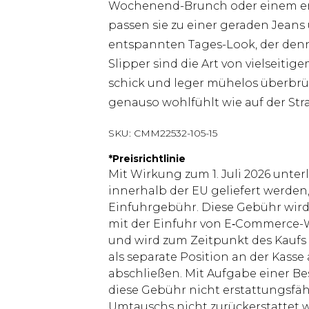
Wochenend-Brunch oder einem ent
passen sie zu einer geraden Jean
entspannten Tages-Look, der denn
Slipper sind die Art von vielseiti
schick und leger mühelos überbrü
genauso wohlfühlt wie auf der Stra
SKU:
CMM22532-105-15
*
Preisrichtlinie
Mit Wirkung zum 1. Juli 2026 unter
innerhalb der EU geliefert werden,
Einfuhrgebühr. Diese Gebühr wi
mit der Einfuhr von E‑Commerce-W
und wird zum Zeitpunkt des Kaufs 
als separate Position an der Kasse
abschließen. Mit Aufgabe einer Be
diese Gebühr nicht erstattungsfäh
Umtauschs nicht zurückerstattet wir