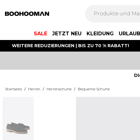
SALE
JETZT NEU
KLEIDUNG
URLAU
WEITERE REDUZIERUNGEN | BIS ZU 70 % RABATT!
Di
Startseite
/
Herren
/
Herrenschuhe
/
Bequeme Schuhe