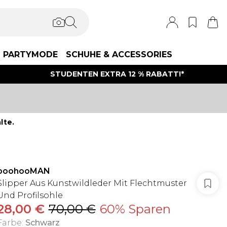
PARTYMODE
SCHUHE & ACCESSORIES
STUDENTEN EXTRA 12 % RABATT!*
lte.
boohooMAN
Slipper Aus Kunstwildleder Mit Flechtmuster
Und Profilsohle
28,00 €
70,00 €
60% Sparen
Farbe
:
Schwarz