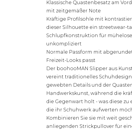
Klassische Quastenbesatz am Vorder
mit zeitgemäßer Note
Kräftige Profilsohle mit kontrasti
dieser Silhouette ein streetwear-t
Schlupfkonstruktion für müheloses 
unkompliziert
Normale Passform mit abgerundete
Freizeit-Looks passt
Der boohooMAN Slipper aus Kunstw
vereint traditionelles Schuhdesign
gewebten Details und der Quastenb
Handwerkskunst, während die kräf
die Gegenwart holt - was diese z
die ihr Schuhwerk aufwerten möch
Kombinieren Sie sie mit weit ges
anliegenden Strickpullover für ei