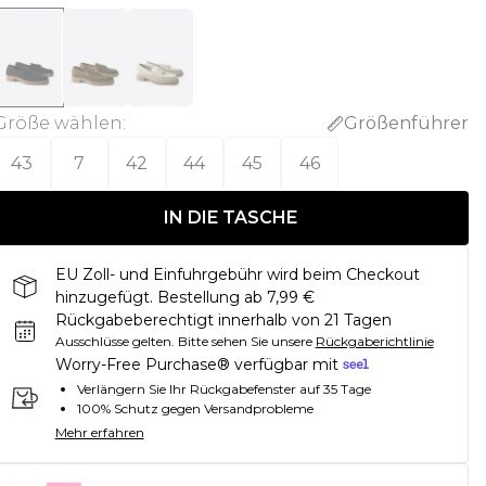
Größe wählen
:
Größenführer
43
7
42
44
45
46
IN DIE TASCHE
EU Zoll- und Einfuhrgebühr wird beim Checkout
hinzugefügt. Bestellung ab 7,99 €
Rückgabeberechtigt innerhalb von 21 Tagen
Ausschlüsse gelten.
Bitte sehen Sie unsere
Rückgaberichtlinie
Worry-Free Purchase® verfügbar mit
Verlängern Sie Ihr Rückgabefenster auf 35 Tage
100% Schutz gegen Versandprobleme
Mehr erfahren