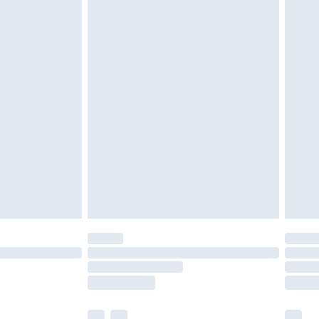
ein. Artikel aus dem Homeware-Bereich,
tzen, Toppern und Kissen, müssen unbenutzt
neten Verpackung zurückgesendet werden.
chen Rechte.
en Rückgabebedingungen einzusehen.