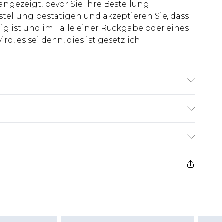
 angezeigt, bevor Sie Ihre Bestellung
stellung bestätigen und akzeptieren Sie, dass
ig ist und im Falle einer Rückgabe oder eines
d, es sei denn, dies ist gesetzlich
el ist 1,85 m groß & trägt UK-Größe M/32
€7.99
ge ab dem Tag des Erhalts, um einen Artikel an
€14.99
kerstattungen für modische Gesichtsmasken,
€7.99
, Erotikartikel sowie Bademode oder
nn das Hygienesiegel fehlt oder beschädigt