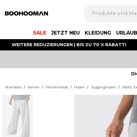
SALE
JETZT NEU
KLEIDUNG
URLAU
WEITERE REDUZIERUNGEN | BIS ZU 70 % RABATT!
Di
Startseite
/
Herren
/
Herrenmode
/
Hosen
/
Jogginghosen
/
Weite J