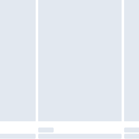
 ungetragen und ungewaschen sein und alle
gebracht sein. Schuhe dürfen nur in
ein. Artikel aus dem Homeware-Bereich,
tzen, Toppern und Kissen, müssen unbenutzt
neten Verpackung zurückgesendet werden.
chen Rechte.
en Rückgabebedingungen einzusehen.