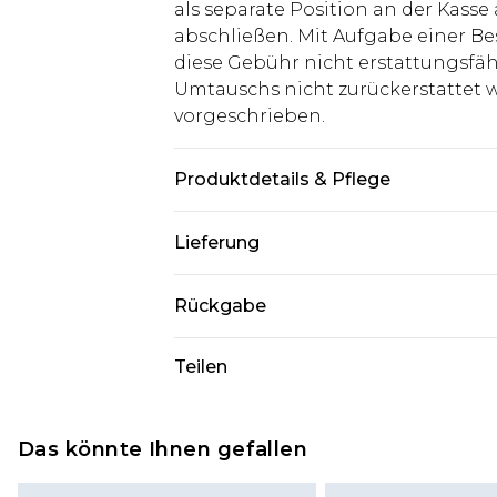
als separate Position an der Kasse
abschließen. Mit Aufgabe einer Be
diese Gebühr nicht erstattungsfäh
Umtauschs nicht zurückerstattet wir
vorgeschrieben.
Produktdetails & Pflege
60% Baumwolle, 40% Polyester. Mod
Lieferung
Deutschland Standardlieferung
Rückgabe
Bis zu 8 Werktage
Stimmt etwas nicht? Du hast 21 Ta
Teilen
Deutschland Expresslieferung
uns zurückzusenden.
2 Arbeitstage
Bitte beachte, dass wir keine Rüc
Austria Standardlieferung
Kosmetikartikel, Piercing-Schmuck
Das könnte Ihnen gefallen
Bis zu 7 Werktage
Unterwäsche anbieten können, we