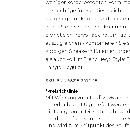
weniger körperbetonten Form mög
das Richtige für Sie. Diese leichte
ausgelegt, funktional und bequem zu
wenn Sie ins Schwitzen kommen od
eignet sich hervorragend, um krä
auszugleichen - kombinieren Sie s
klobigen Sneakern für einen orde
als auch voll im Trend liegt. Style
Länge: Regular
SKU:
BMM98218-265-1148
*
Preisrichtlinie
Mit Wirkung zum 1. Juli 2026 unter
innerhalb der EU geliefert werden,
Einfuhrgebühr. Diese Gebühr wi
mit der Einfuhr von E‑Commerce-W
und wird zum Zeitpunkt des Kaufs 