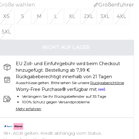
Größe wählen
:
Größenführer
XS
S
M
L
XL
2XL
3XL
4XL
5XL
NICHT AUF LAGER
EU Zoll- und Einfuhrgebühr wird beim Checkout
hinzugefügt. Bestellung ab 7,99 €
Rückgabeberechtigt innerhalb von 21 Tagen
Ausschlüsse gelten.
Bitte sehen Sie unsere
Rückgaberichtlinie
Worry-Free Purchase® verfügbar mit
Verlängern Sie Ihr Rückgabefenster auf 35 Tage
100% Schutz gegen Versandprobleme
Mehr erfahren
18+, AGB gelten. Kredit abhängig vom Status.