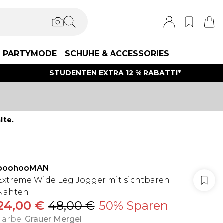
PARTYMODE
SCHUHE & ACCESSORIES
STUDENTEN EXTRA 12 % RABATT!*
lte.
boohooMAN
Extreme Wide Leg Jogger mit sichtbaren
Nähten
24,00 €
48,00 €
50% Sparen
Farbe
:
Grauer Mergel