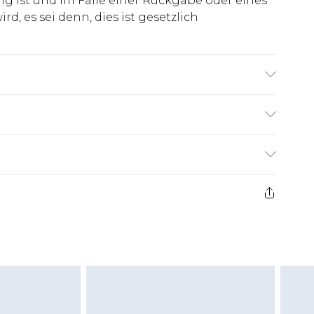
ig ist und im Falle einer Rückgabe oder eines
d, es sei denn, dies ist gesetzlich
Viskose, Futter: 100% Polyester. Model ist 1,85
€7.99
ge ab dem Tag des Erhalts, um einen Artikel an
€14.99
kerstattungen für modische Gesichtsmasken,
€7.99
, Erotikartikel sowie Bademode oder
nn das Hygienesiegel fehlt oder beschädigt
 ungetragen und ungewaschen sein und alle