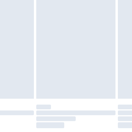
gebracht sein. Schuhe dürfen nur in
ein. Artikel aus dem Homeware-Bereich,
tzen, Toppern und Kissen, müssen unbenutzt
neten Verpackung zurückgesendet werden.
chen Rechte.
en Rückgabebedingungen einzusehen.