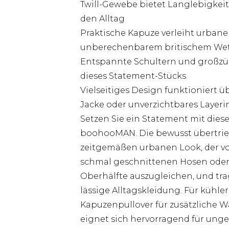
Twill-Gewebe bietet Langlebigkeit
den Alltag
Praktische Kapuze verleiht urban
unberechenbarem britischem Wet
Entspannte Schultern und großzüg
dieses Statement-Stücks
Vielseitiges Design funktioniert ü
Jacke oder unverzichtbares Layerin
Setzen Sie ein Statement mit dies
boohooMAN. Die bewusst übertrie
zeitgemäßen urbanen Look, der vol
schmal geschnittenen Hosen oder
Oberhälfte auszugleichen, und trag
lässige Alltagskleidung. Für kühl
Kapuzenpullover für zusätzliche Wä
eignet sich hervorragend für u