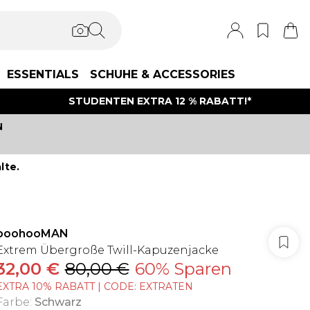
ESSENTIALS
SCHUHE & ACCESSORIES
STUDENTEN EXTRA 12 % RABATT!*
N
lte.
boohooMAN
Extrem Übergroße Twill-Kapuzenjacke
32,00 €
80,00 €
60% Sparen
EXTRA 10% RABATT | CODE: EXTRATEN
Farbe
:
Schwarz