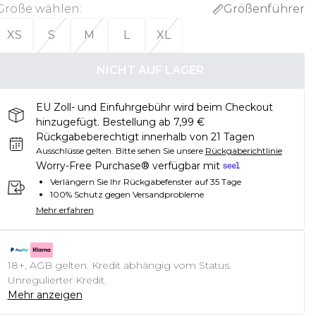
Größe wählen
:
Größenführer
XS
S
M
L
XL
NICHT AUF LAGER
EU Zoll- und Einfuhrgebühr wird beim Checkout
hinzugefügt. Bestellung ab 7,99 €
Rückgabeberechtigt innerhalb von 21 Tagen
Ausschlüsse gelten.
Bitte sehen Sie unsere
Rückgaberichtlinie
Worry-Free Purchase® verfügbar mit
Verlängern Sie Ihr Rückgabefenster auf 35 Tage
100% Schutz gegen Versandprobleme
Mehr erfahren
18+, AGB gelten. Kredit abhängig vom Status.
Unregulierter Kredit.
Mehr anzeigen