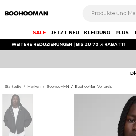
SALE
JETZT NEU
KLEIDUNG
PLUS
WEITERE REDUZIERUNGEN | BIS ZU 70 % RABATT!
Di
Startseite
/
Marken
/
BoohooMAN
/
BoohooMan Vollpreis