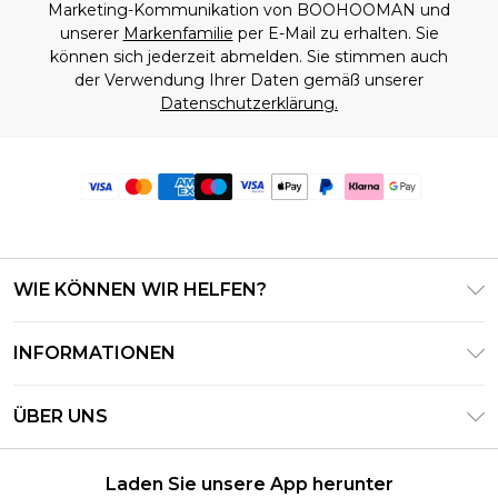
Marketing-Kommunikation von BOOHOOMAN und
unserer
Markenfamilie
per E-Mail zu erhalten. Sie
können sich jederzeit abmelden. Sie stimmen auch
der Verwendung Ihrer Daten gemäß unserer
Datenschutzerklärung.
WIE KÖNNEN WIR HELFEN?
Häufig gestellte Fragen
INFORMATIONEN
Kontaktieren Sie uns
Geschäftsbedingungen – Aktualisiert Juni 2026
Meine Bestellung verfolgen & zurücksenden
ÜBER UNS
Nutzungsbedingungen
Lieferoptionen
Investor Relations
Geschenkkarten-Guthaben
Rückgaberecht – Aktualisiert Mai 2026
Laden Sie unsere App herunter