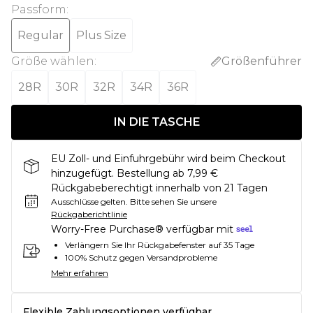
Passform
:
Regular
Plus Size
Größe wählen
:
Größenführer
28R
30R
32R
34R
36R
IN DIE TASCHE
EU Zoll- und Einfuhrgebühr wird beim Checkout
hinzugefügt. Bestellung ab 7,99 €
Rückgabeberechtigt innerhalb von 21 Tagen
Ausschlüsse gelten.
Bitte sehen Sie unsere
Rückgaberichtlinie
Worry-Free Purchase® verfügbar mit
Verlängern Sie Ihr Rückgabefenster auf 35 Tage
100% Schutz gegen Versandprobleme
Mehr erfahren
Flexible Zahlungsoptionen verfügbar