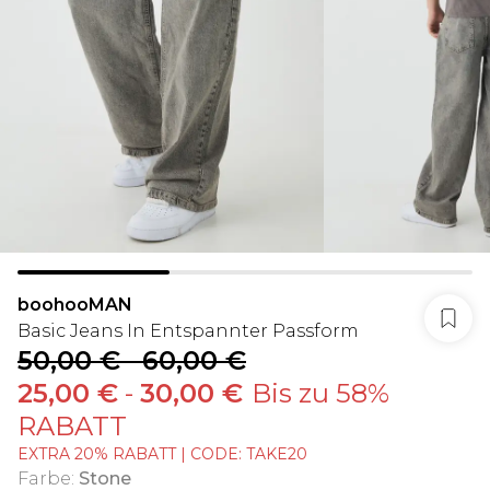
boohooMAN
Basic Jeans In Entspannter Passform
50,00 €
-
60,00 €
25,00 €
-
30,00 €
Bis zu 58%
RABATT
EXTRA 20% RABATT | CODE: TAKE20
Farbe
:
Stone