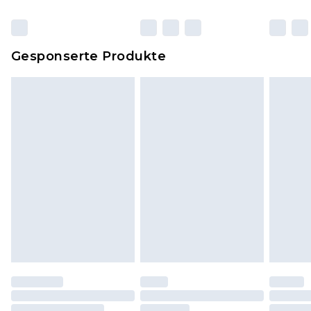
originalen, ungeöffneten Verpackung
zurückgesendet werden.
Dies berührt nicht deine gesetzlichen Rechte.
Gesponserte Produkte
Klicke
hier
um unsere vollständigen
Rückgabebedingungen einzusehen.