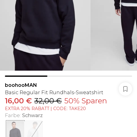
boohooMAN
Basic Regular Fit Rundhals-Sweatshirt
16,00 €
32,00 €
50% Sparen
EXTRA 20% RABATT | CODE: TAKE20
Farbe
:
Schwarz