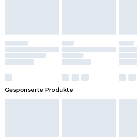
Schuhe und/oder Kleidung müssen ungetragen
und ungewaschen sein und alle
Originaletiketten müssen noch angebracht sein.
Schuhe dürfen nur in Innenräumen anprobiert
worden sein. Artikel aus dem Homeware-Bereich,
einschließlich Bettwäsche, Matratzen, Toppern
und Kissen, müssen unbenutzt und in ihrer
originalen, ungeöffneten Verpackung
zurückgesendet werden.
Dies berührt nicht deine gesetzlichen Rechte.
Gesponserte Produkte
Klicke
hier
um unsere vollständigen
Rückgabebedingungen einzusehen.