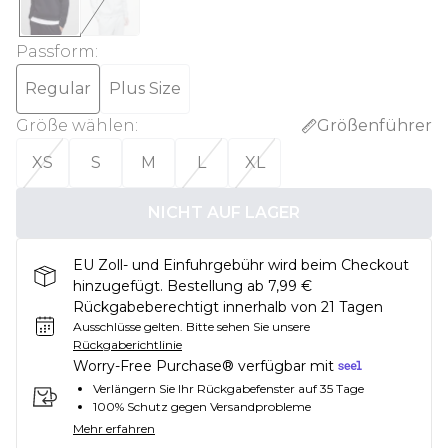
Passform
:
Regular
Plus Size
Größe wählen
:
Größenführer
XS
S
M
L
XL
NICHT AUF LAGER
EU Zoll- und Einfuhrgebühr wird beim Checkout
hinzugefügt. Bestellung ab 7,99 €
Rückgabeberechtigt innerhalb von 21 Tagen
Ausschlüsse gelten.
Bitte sehen Sie unsere
Rückgaberichtlinie
Worry-Free Purchase® verfügbar mit
Verlängern Sie Ihr Rückgabefenster auf 35 Tage
100% Schutz gegen Versandprobleme
Mehr erfahren