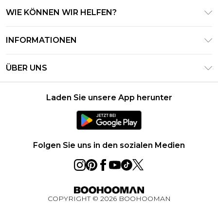
WIE KÖNNEN WIR HELFEN?
Häufig gestellte Fragen
INFORMATIONEN
Kontaktieren Sie uns
Geschäftsbedingungen – Aktualisiert Juni 2026
Meine Bestellung verfolgen & zurücksenden
ÜBER UNS
Nutzungsbedingungen
Lieferoptionen
Investor Relations
Geschenkkarten-Guthaben
Rückgaberecht – Aktualisiert Mai 2026
Laden Sie unsere App herunter
Erklärung Zur Modernen Sklaverei
Klarna
Größentabelle
Karriere
PayPal
Datenschutzhinweis – Aktualisiert Juni 2026
Folgen Sie uns in den sozialen Medien
Über Cookies
Studentenrabatt
Essential Worker Rabatt
COPYRIGHT ©
2026
BOOHOOMAN
BOOHOOMAN App
Gewinnspiel Ultimatives Technik-Paket August