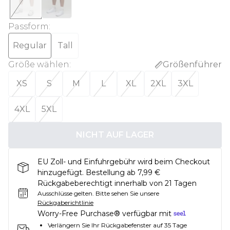
Passform
:
Regular
Tall
Größe wählen
:
Größenführer
XS
S
M
L
XL
2XL
3XL
4XL
5XL
NICHT AUF LAGER
EU Zoll- und Einfuhrgebühr wird beim Checkout
hinzugefügt. Bestellung ab 7,99 €
Rückgabeberechtigt innerhalb von 21 Tagen
Ausschlüsse gelten.
Bitte sehen Sie unsere
Rückgaberichtlinie
Worry-Free Purchase® verfügbar mit
Verlängern Sie Ihr Rückgabefenster auf 35 Tage