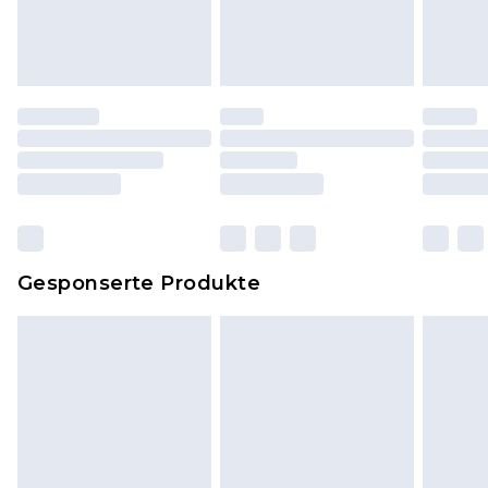
und ungewaschen sein und alle
Originaletiketten müssen noch angebracht sein.
Schuhe dürfen nur in Innenräumen anprobiert
worden sein. Artikel aus dem Homeware-Bereich,
einschließlich Bettwäsche, Matratzen, Toppern
und Kissen, müssen unbenutzt und in ihrer
originalen, ungeöffneten Verpackung
zurückgesendet werden.
Dies berührt nicht deine gesetzlichen Rechte.
Gesponserte Produkte
Klicke
hier
um unsere vollständigen
Rückgabebedingungen einzusehen.