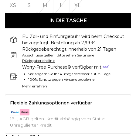
XS
S
M
L
XL
IN DIE TASCHE
EU Zoll- und Einfuhrgebühr wird beim Checkout
hinzugefügt. Bestellung ab 7,99 €
Rückgabeberechtigt innerhalb von 21 Tagen
Ausschlüsse gelten.
Bitte sehen Sie unsere
Rückgaberichtlinie
Worry-Free Purchase® verfügbar mit
Verlängern Sie Ihr Rückgabefenster auf 35 Tage
100% Schutz gegen Versandprobleme
Mehr erfahren
Flexible Zahlungsoptionen verfügbar
18+, AGB gelten. Kredit abhängig vom Status.
Unregulierter Kredit.