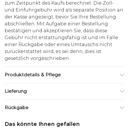
zum Zeitpunkt des Kaufs berechnet. Die Zoll-
und Einfuhrgebühr wird als separate Position an
der Kasse angezeigt, bevor Sie Ihre Bestellung
abschließen. Mit Aufgabe einer Bestellung
bestätigen und akzeptieren Sie, dass diese
Gebühr nicht erstattungsfähig ist und im Falle
einer Rückgabe oder eines Umtauschs nicht
zurückerstattet wird, es sei denn, dies ist
gesetzlich vorgeschrieben.
Produktdetails & Pflege
100% Nylon. Model ist 1,85 m groß & trägt UK-
Lieferung
Größe M/32
Deutschland Standardlieferung
€7.99
Rückgabe
Bis zu 8 Werktage
Stimmt etwas nicht? Du hast 21 Tage ab dem Tag
Deutschland Expresslieferung
€14.99
Das könnte Ihnen gefallen
des Erhalts, um einen Artikel an uns