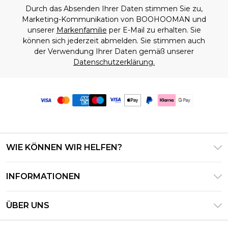
Durch das Absenden Ihrer Daten stimmen Sie zu,
Marketing-Kommunikation von BOOHOOMAN und
unserer
Markenfamilie
per E-Mail zu erhalten. Sie
können sich jederzeit abmelden. Sie stimmen auch
der Verwendung Ihrer Daten gemäß unserer
Datenschutzerklärung.
WIE KÖNNEN WIR HELFEN?
Häufig gestellte Fragen
INFORMATIONEN
Kontaktieren Sie uns
Geschäftsbedingungen – Aktualisiert Juni 2026
Meine Bestellung verfolgen & zurücksenden
ÜBER UNS
Nutzungsbedingungen
Lieferoptionen
Investor Relations