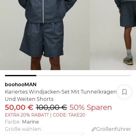
boohooMAN
Kariertes Windjacken-Set Mit Tunnelkragen
Und Weiten Shorts
50,00 €
100,00 €
50% Sparen
EXTRA 20% RABATT | CODE: TAKE20
Farbe
:
Marine
Größe wählen
:
Größenführer