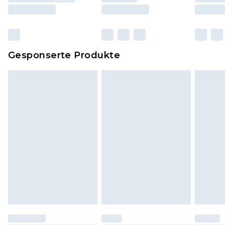
und Kissen, müssen unbenutzt und in ihrer
originalen, ungeöffneten Verpackung
zurückgesendet werden.
Dies berührt nicht deine gesetzlichen Rechte.
Gesponserte Produkte
Klicke
hier
um unsere vollständigen
Rückgabebedingungen einzusehen.