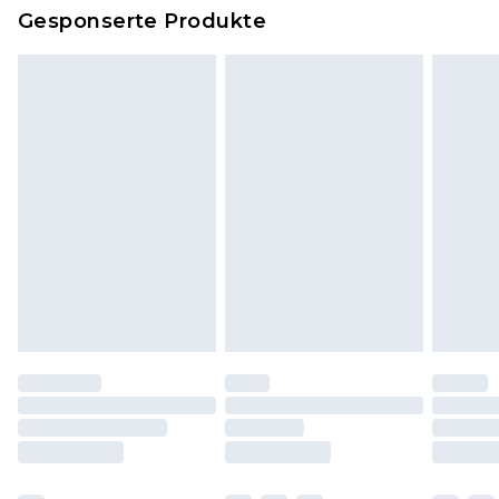
Dies berührt nicht deine gesetzlichen Rechte.
Gesponserte Produkte
Klicke
hier
um unsere vollständigen
Rückgabebedingungen einzusehen.