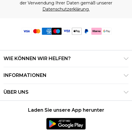
der Verwendung Ihrer Daten gemäß unserer
Datenschutzerklärung.
WIE KÖNNEN WIR HELFEN?
Häufig gestellte Fragen
INFORMATIONEN
Kontaktieren Sie uns
Geschäftsbedingungen – Aktualisiert Juni 2026
Meine Bestellung verfolgen & zurücksenden
ÜBER UNS
Nutzungsbedingungen
Lieferoptionen
Investor Relations
Geschenkkarten-Guthaben
Rückgaberecht – Aktualisiert Mai 2026
Laden Sie unsere App herunter
Erklärung Zur Modernen Sklaverei
Klarna
Größentabelle
Karriere
PayPal