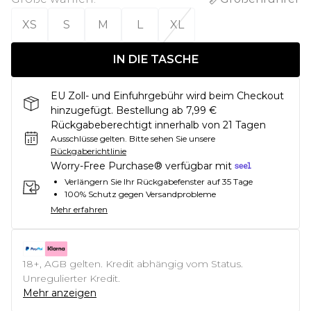
XS
S
M
L
XL
IN DIE TASCHE
EU Zoll- und Einfuhrgebühr wird beim Checkout
hinzugefügt. Bestellung ab 7,99 €
Rückgabeberechtigt innerhalb von 21 Tagen
Ausschlüsse gelten.
Bitte sehen Sie unsere
Rückgaberichtlinie
Worry-Free Purchase® verfügbar mit
Verlängern Sie Ihr Rückgabefenster auf 35 Tage
100% Schutz gegen Versandprobleme
Mehr erfahren
18+, AGB gelten. Kredit abhängig vom Status.
Unregulierter Kredit.
Mehr anzeigen