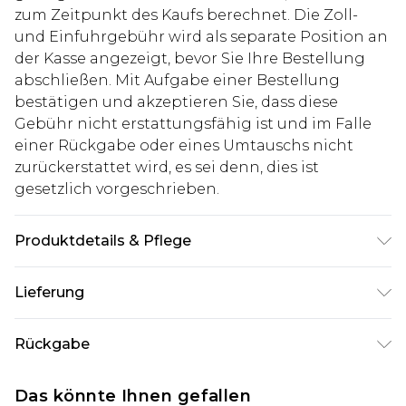
zum Zeitpunkt des Kaufs berechnet. Die Zoll-
und Einfuhrgebühr wird als separate Position an
der Kasse angezeigt, bevor Sie Ihre Bestellung
abschließen. Mit Aufgabe einer Bestellung
bestätigen und akzeptieren Sie, dass diese
Gebühr nicht erstattungsfähig ist und im Falle
einer Rückgabe oder eines Umtauschs nicht
zurückerstattet wird, es sei denn, dies ist
gesetzlich vorgeschrieben.
Produktdetails & Pflege
60% Baumwolle, 40% Polyester. Model ist 1,85m
Lieferung
groß & trägt UK Größe M/32
Deutschland Standardlieferung
€7.99
Rückgabe
Bis zu 8 Werktage
Stimmt etwas nicht? Du hast 21 Tage ab dem Tag
Deutschland Expresslieferung
€14.99
Das könnte Ihnen gefallen