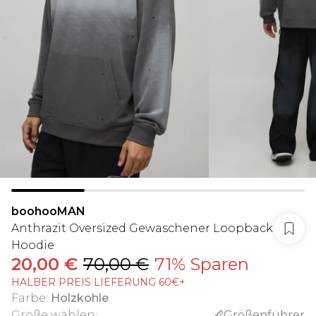
boohooMAN
Anthrazit Oversized Gewaschener Loopback
Hoodie
20,00 €
70,00 €
71% Sparen
HALBER PREIS LIEFERUNG 60€+
Farbe
:
Holzkohle
Größe wählen
:
Größenführer