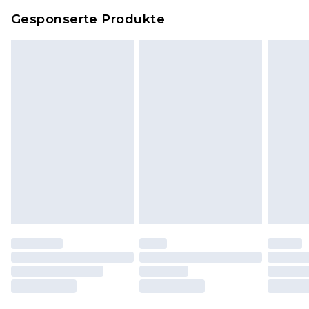
Dies berührt nicht deine gesetzlichen Rechte.
Gesponserte Produkte
Klicke
hier
um unsere vollständigen
Rückgabebedingungen einzusehen.