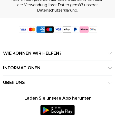
der Verwendung Ihrer Daten gemäß unserer
Datenschutzerklärung.
WIE KÖNNEN WIR HELFEN?
Häufig gestellte Fragen
INFORMATIONEN
Kontaktieren Sie uns
Geschäftsbedingungen – Aktualisiert Juni 2026
Meine Bestellung verfolgen & zurücksenden
ÜBER UNS
Nutzungsbedingungen
Lieferoptionen
Investor Relations
Geschenkkarten-Guthaben
Rückgaberecht – Aktualisiert Mai 2026
Laden Sie unsere App herunter
Erklärung Zur Modernen Sklaverei
Klarna
Größentabelle
Karriere
PayPal