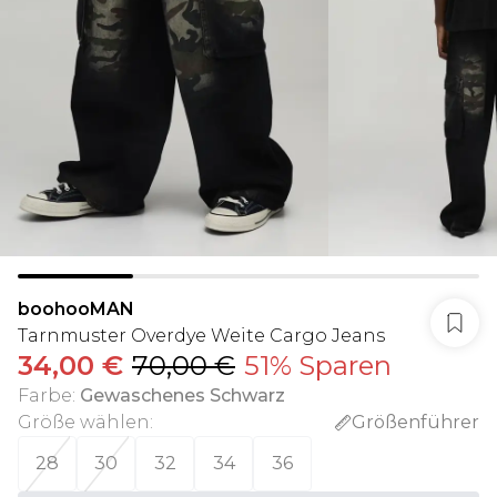
boohooMAN
Tarnmuster Overdye Weite Cargo Jeans
34,00 €
70,00 €
51% Sparen
Farbe
:
Gewaschenes Schwarz
Größe wählen
:
Größenführer
28
30
32
34
36