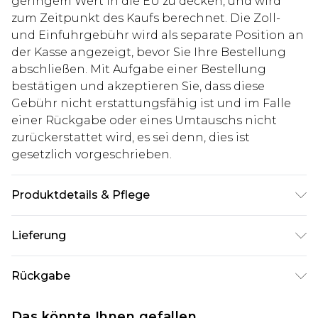
geringem Wert in die EU zu decken, und wird
zum Zeitpunkt des Kaufs berechnet. Die Zoll-
und Einfuhrgebühr wird als separate Position an
der Kasse angezeigt, bevor Sie Ihre Bestellung
abschließen. Mit Aufgabe einer Bestellung
bestätigen und akzeptieren Sie, dass diese
Gebühr nicht erstattungsfähig ist und im Falle
einer Rückgabe oder eines Umtauschs nicht
zurückerstattet wird, es sei denn, dies ist
gesetzlich vorgeschrieben.
Produktdetails & Pflege
100% Baumwolle. Model ist 1,85 m groß und trägt
Lieferung
UK-Größe M/32
Deutschland Standardlieferung
€7.99
Rückgabe
Bis zu 8 Werktage
Stimmt etwas nicht? Du hast 21 Tage ab dem Tag
Deutschland Expresslieferung
€14.99
Das könnte Ihnen gefallen