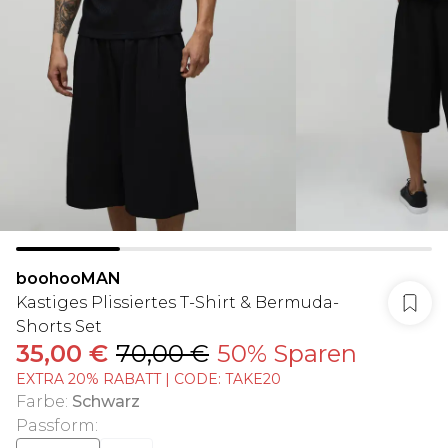
boohooMAN
Kastiges Plissiertes T-Shirt & Bermuda-
Shorts Set
35,00 €
70,00 €
50% Sparen
EXTRA 20% RABATT | CODE: TAKE20
Farbe
:
Schwarz
Passform
: