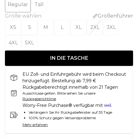
Regular
Tall
Größe wählen
:
Größenführer
XS
S
M
L
XL
2XL
3XL
4XL
5XL
IN DIE TASCHE
EU Zoll- und Einfuhrgebühr wird beim Checkout
hinzugefügt. Bestellung ab 7,99 €
Rückgabeberechtigt innerhalb von 21 Tagen
Ausschlüsse gelten.
Bitte sehen Sie unsere
Rückgaberichtlinie
Worry-Free Purchase® verfügbar mit
Verlängern Sie Ihr Rückgabefenster auf 35 Tage
100% Schutz gegen Versandprobleme
Mehr erfahren