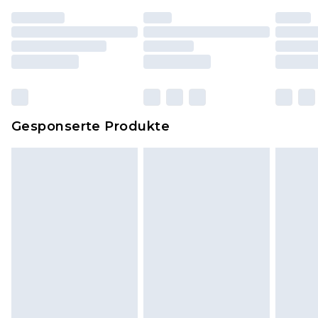
worden sein. Artikel aus dem Homeware-Bereich,
einschließlich Bettwäsche, Matratzen, Toppern
und Kissen, müssen unbenutzt und in ihrer
originalen, ungeöffneten Verpackung
zurückgesendet werden.
Dies berührt nicht deine gesetzlichen Rechte.
Gesponserte Produkte
Klicke
hier
um unsere vollständigen
Rückgabebedingungen einzusehen.