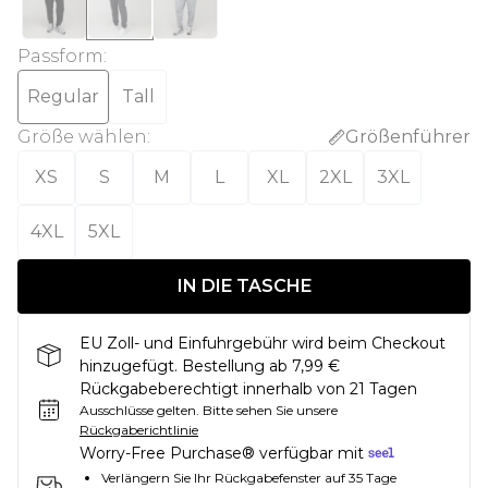
Passform
:
Regular
Tall
Größe wählen
:
Größenführer
XS
S
M
L
XL
2XL
3XL
4XL
5XL
IN DIE TASCHE
EU Zoll- und Einfuhrgebühr wird beim Checkout
hinzugefügt. Bestellung ab 7,99 €
Rückgabeberechtigt innerhalb von 21 Tagen
Ausschlüsse gelten.
Bitte sehen Sie unsere
Rückgaberichtlinie
Worry-Free Purchase® verfügbar mit
Verlängern Sie Ihr Rückgabefenster auf 35 Tage