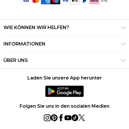
WIE KÖNNEN WIR HELFEN?
Häufig gestellte Fragen
INFORMATIONEN
Kontaktieren Sie uns
Geschäftsbedingungen – Aktualisiert Juni 2026
Meine Bestellung verfolgen & zurücksenden
ÜBER UNS
Nutzungsbedingungen
Lieferoptionen
Investor Relations
Geschenkkarten-Guthaben
Rückgaberecht – Aktualisiert Mai 2026
Laden Sie unsere App herunter
Erklärung Zur Modernen Sklaverei
Klarna
Größentabelle
Karriere
PayPal
Datenschutzhinweis – Aktualisiert Juni 2026
Folgen Sie uns in den sozialen Medien
Über Cookies
Studentenrabatt