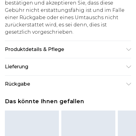
bestätigen und akzeptieren Sie, dass diese
Gebühr nicht erstattungsfähig ist und im Falle
einer Rückgabe oder eines Umtauschs nicht
zurückerstattet wird, es sei denn, dies ist
gesetzlich vorgeschrieben.
Produktdetails & Pflege
60% Baumwolle und 40% Polyester, Model ist
Lieferung
1,85m groß und trägt Größe M
Deutschland Standardlieferung
€7.99
Rückgabe
Bis zu 8 Werktage
Stimmt etwas nicht? Du hast 21 Tage ab dem Tag
Deutschland Expresslieferung
€14.99
Das könnte Ihnen gefallen
des Erhalts, um einen Artikel an uns
2 Arbeitstage
zurückzusenden.
Austria Standardlieferung
€7.99
Bitte beachte, dass wir keine Rückerstattungen
Bis zu 7 Werktage
für modische Gesichtsmasken, Kosmetikartikel,