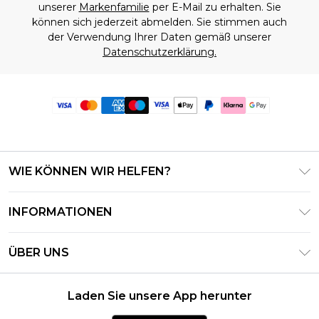
unserer
Markenfamilie
per E-Mail zu erhalten. Sie
können sich jederzeit abmelden. Sie stimmen auch
der Verwendung Ihrer Daten gemäß unserer
Datenschutzerklärung.
WIE KÖNNEN WIR HELFEN?
Häufig gestellte Fragen
INFORMATIONEN
Kontaktieren Sie uns
Geschäftsbedingungen – Aktualisiert Juni 2026
Meine Bestellung verfolgen & zurücksenden
ÜBER UNS
Nutzungsbedingungen
Lieferoptionen
Investor Relations
Geschenkkarten-Guthaben
Rückgaberecht – Aktualisiert Mai 2026
Laden Sie unsere App herunter
Erklärung Zur Modernen Sklaverei
Klarna
Größentabelle