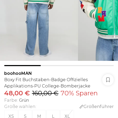
boohooMAN
Boxy Fit Buchstaben-Badge Offizielles
Applikations-PU College-Bomberjacke
48,00 €
160,00 €
70% Sparen
Farbe
:
Grün
Größe wählen
:
Größenführer
XS
S
M
L
XL