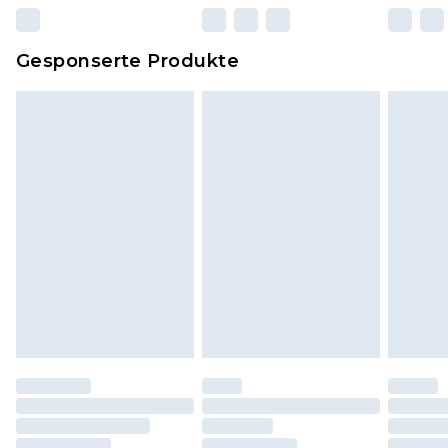
zurückgesendet werden.
Dies berührt nicht deine gesetzlichen Rechte.
Gesponserte Produkte
Klicke
hier
um unsere vollständigen
Rückgabebedingungen einzusehen.