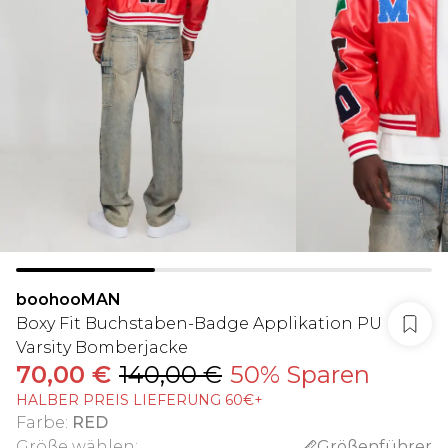
boohooMAN
Boxy Fit Buchstaben-Badge Applikation PU
Varsity Bomberjacke
70,00 €
140,00 €
50% Sparen
HALBER PREIS LIEFERUNG 60€+
Farbe
:
RED
Größe wählen
:
Größenführer