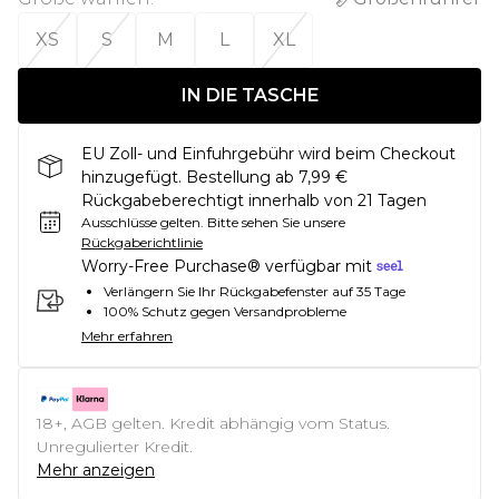
XS
S
M
L
XL
IN DIE TASCHE
EU Zoll- und Einfuhrgebühr wird beim Checkout
hinzugefügt. Bestellung ab 7,99 €
Rückgabeberechtigt innerhalb von 21 Tagen
Ausschlüsse gelten.
Bitte sehen Sie unsere
Rückgaberichtlinie
Worry-Free Purchase® verfügbar mit
Verlängern Sie Ihr Rückgabefenster auf 35 Tage
100% Schutz gegen Versandprobleme
Mehr erfahren
18+, AGB gelten. Kredit abhängig vom Status.
Unregulierter Kredit.
Mehr anzeigen