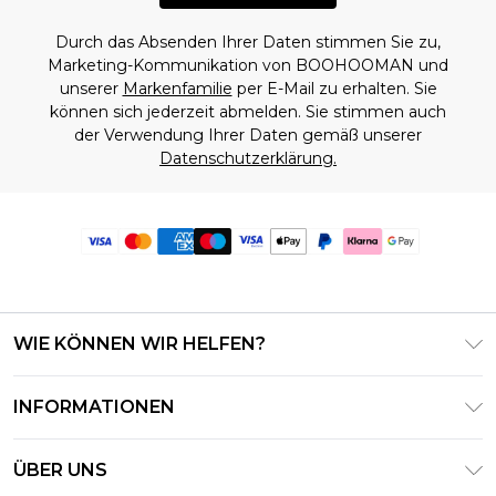
Durch das Absenden Ihrer Daten stimmen Sie zu,
Marketing-Kommunikation von BOOHOOMAN und
unserer
Markenfamilie
per E-Mail zu erhalten. Sie
können sich jederzeit abmelden. Sie stimmen auch
der Verwendung Ihrer Daten gemäß unserer
Datenschutzerklärung.
WIE KÖNNEN WIR HELFEN?
Häufig gestellte Fragen
INFORMATIONEN
Kontaktieren Sie uns
Geschäftsbedingungen – Aktualisiert Juni 2026
Meine Bestellung verfolgen & zurücksenden
ÜBER UNS
Nutzungsbedingungen