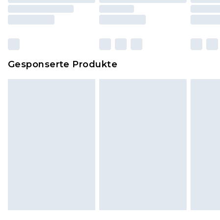
einschließlich Bettwäsche, Matratzen, Toppern
und Kissen, müssen unbenutzt und in ihrer
originalen, ungeöffneten Verpackung
zurückgesendet werden.
Dies berührt nicht deine gesetzlichen Rechte.
Gesponserte Produkte
Klicke
hier
um unsere vollständigen
Rückgabebedingungen einzusehen.