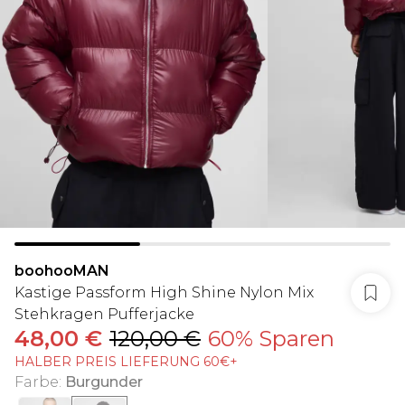
boohooMAN
Kastige Passform High Shine Nylon Mix
Stehkragen Pufferjacke
48,00 €
120,00 €
60% Sparen
HALBER PREIS LIEFERUNG 60€+
Farbe
:
Burgunder