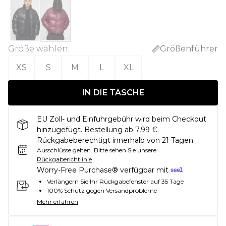
Größe wählen
:
Größenführer
XS
S
M
L
XL
IN DIE TASCHE
EU Zoll- und Einfuhrgebühr wird beim Checkout
hinzugefügt. Bestellung ab 7,99 €
Rückgabeberechtigt innerhalb von 21 Tagen
Ausschlüsse gelten.
Bitte sehen Sie unsere
Rückgaberichtlinie
Worry-Free Purchase® verfügbar mit
Verlängern Sie Ihr Rückgabefenster auf 35 Tage
100% Schutz gegen Versandprobleme
Mehr erfahren