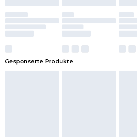
Schuhe dürfen nur in Innenräumen anprobiert
worden sein. Artikel aus dem Homeware-Bereich,
einschließlich Bettwäsche, Matratzen, Toppern
und Kissen, müssen unbenutzt und in ihrer
originalen, ungeöffneten Verpackung
zurückgesendet werden.
Dies berührt nicht deine gesetzlichen Rechte.
Gesponserte Produkte
Klicke
hier
um unsere vollständigen
Rückgabebedingungen einzusehen.