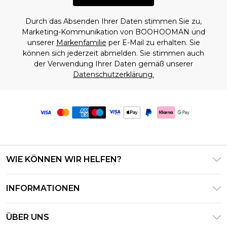
Durch das Absenden Ihrer Daten stimmen Sie zu,
Marketing-Kommunikation von BOOHOOMAN und
unserer
Markenfamilie
per E-Mail zu erhalten. Sie
können sich jederzeit abmelden. Sie stimmen auch
der Verwendung Ihrer Daten gemäß unserer
Datenschutzerklärung.
WIE KÖNNEN WIR HELFEN?
Häufig gestellte Fragen
INFORMATIONEN
Kontaktieren Sie uns
Geschäftsbedingungen – Aktualisiert Juni 2026
Meine Bestellung verfolgen & zurücksenden
ÜBER UNS
Nutzungsbedingungen