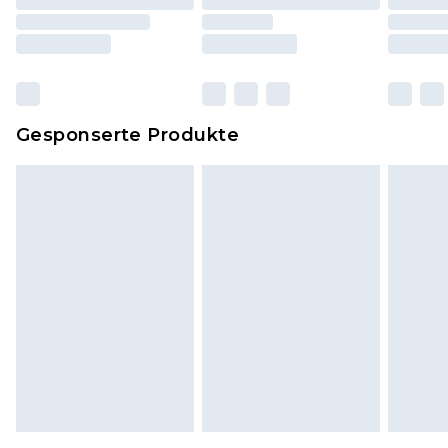
einschließlich Bettwäsche, Matratzen, Toppern
und Kissen, müssen unbenutzt und in ihrer
originalen, ungeöffneten Verpackung
zurückgesendet werden.
Dies berührt nicht deine gesetzlichen Rechte.
Gesponserte Produkte
Klicke
hier
um unsere vollständigen
Rückgabebedingungen einzusehen.