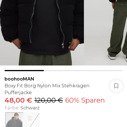
boohooMAN
Boxy Fit Borg Nylon Mix Stehkragen
Pufferjacke
48,00 €
120,00 €
60% Sparen
Farbe
:
Schwarz