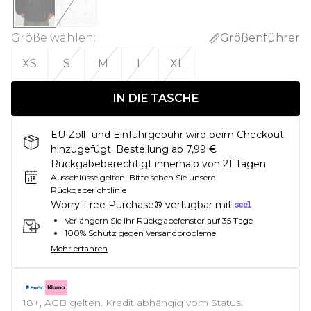
Größe wählen
:
Größenführer
XS
S
M
L
XL
IN DIE TASCHE
EU Zoll- und Einfuhrgebühr wird beim Checkout
hinzugefügt. Bestellung ab 7,99 €
Rückgabeberechtigt innerhalb von 21 Tagen
Ausschlüsse gelten.
Bitte sehen Sie unsere
Rückgaberichtlinie
Worry-Free Purchase® verfügbar mit
Verlängern Sie Ihr Rückgabefenster auf 35 Tage
100% Schutz gegen Versandprobleme
Mehr erfahren
18+, AGB gelten. Kredit abhängig vom Status.