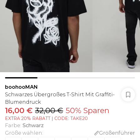
boohooMAN
Schwarzes Übergroßes T-Shirt Mit Graffiti-
Blumendruck
16,00 €
32,00 €
50% Sparen
EXTRA 20% RABATT | CODE: TAKE20
Farbe
:
Schwarz
Größe wählen
:
Größenführer