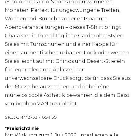
es solo mit Cargo-Shorts in den wärmeren
Monaten. Perfekt für ungezwungene Treffen,
Wochenend-Brunches oder entspannte
Abendveranstaltungen – dieses T-Shirt bringt
Charakter in Ihre alltägliche Garderobe. Stylen
Sie es mit Turnschuhen und einer Kappe für
einen authentischen urbanen Look oder werten
Sie es leicht auf mit Chinos und Desert-Stiefeln
für leger-elegante Anlässe. Der
unverwechselbare Druck sorgt dafür, dass Sie aus
der Masse herausstechen und dabei eine
mühelos coole Ästhetik bewahren, die dem Geist
von boohooMAN treu bleibt.
SKU:
CMM27331-105-1150
*
Preisrichtlinie
Mit Wirkung zum 1. Juli 2026 unterliegen alle