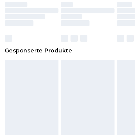
worden sein. Artikel aus dem Homeware-Bereich,
einschließlich Bettwäsche, Matratzen, Toppern
und Kissen, müssen unbenutzt und in ihrer
originalen, ungeöffneten Verpackung
zurückgesendet werden.
Dies berührt nicht deine gesetzlichen Rechte.
Gesponserte Produkte
Klicke
hier
um unsere vollständigen
Rückgabebedingungen einzusehen.