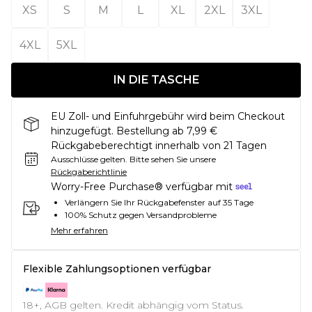
XS
S
M
L
XL
2XL
3XL
4XL
5XL
IN DIE TASCHE
EU Zoll- und Einfuhrgebühr wird beim Checkout
hinzugefügt. Bestellung ab 7,99 €
Rückgabeberechtigt innerhalb von 21 Tagen
Ausschlüsse gelten.
Bitte sehen Sie unsere
Rückgaberichtlinie
Worry-Free Purchase® verfügbar mit
Verlängern Sie Ihr Rückgabefenster auf 35 Tage
100% Schutz gegen Versandprobleme
Mehr erfahren
Flexible Zahlungsoptionen verfügbar
18+, AGB gelten. Kredit abhängig vom Status.