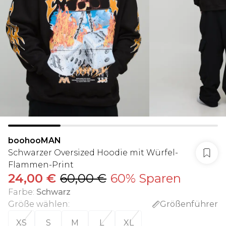
boohooMAN
Schwarzer Oversized Hoodie mit Würfel-
Flammen-Print
24,00 €
60,00 €
60% Sparen
Farbe
:
Schwarz
Größe wählen
:
Größenführer
XS
S
M
L
XL