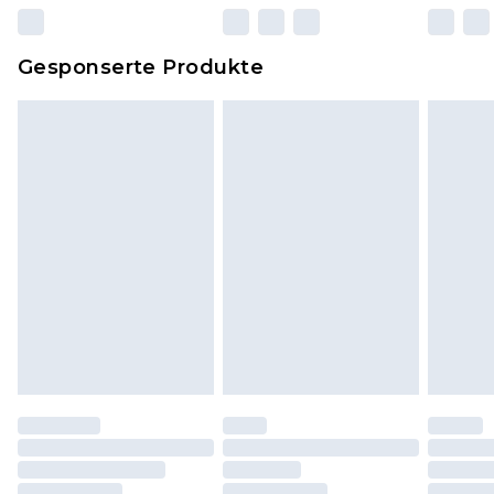
zurückgesendet werden.
Dies berührt nicht deine gesetzlichen Rechte.
Gesponserte Produkte
Klicke
hier
um unsere vollständigen
Rückgabebedingungen einzusehen.