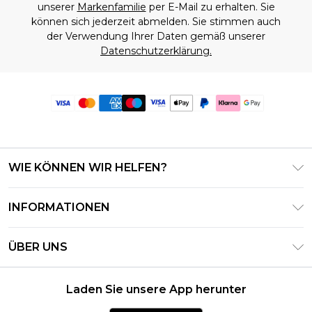
unserer
Markenfamilie
per E-Mail zu erhalten. Sie
können sich jederzeit abmelden. Sie stimmen auch
der Verwendung Ihrer Daten gemäß unserer
Datenschutzerklärung.
WIE KÖNNEN WIR HELFEN?
Häufig gestellte Fragen
INFORMATIONEN
Kontaktieren Sie uns
Geschäftsbedingungen – Aktualisiert Juni 2026
Meine Bestellung verfolgen & zurücksenden
ÜBER UNS
Nutzungsbedingungen
Lieferoptionen
Investor Relations
Geschenkkarten-Guthaben
Rückgaberecht – Aktualisiert Mai 2026
Laden Sie unsere App herunter
Erklärung Zur Modernen Sklaverei
Klarna
Größentabelle