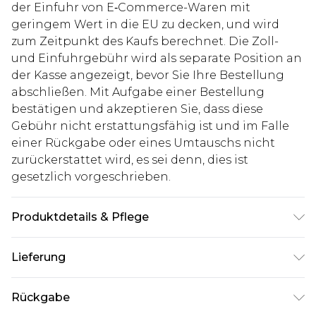
der Einfuhr von E‑Commerce-Waren mit
geringem Wert in die EU zu decken, und wird
zum Zeitpunkt des Kaufs berechnet. Die Zoll-
und Einfuhrgebühr wird als separate Position an
der Kasse angezeigt, bevor Sie Ihre Bestellung
abschließen. Mit Aufgabe einer Bestellung
bestätigen und akzeptieren Sie, dass diese
Gebühr nicht erstattungsfähig ist und im Falle
einer Rückgabe oder eines Umtauschs nicht
zurückerstattet wird, es sei denn, dies ist
gesetzlich vorgeschrieben.
Produktdetails & Pflege
60% Baumwolle, 40% Polyester. Model ist 1,85 m
Lieferung
groß & trägt UK-Größe M/32
Deutschland Standardlieferung
€7.99
Rückgabe
Bis zu 8 Werktage