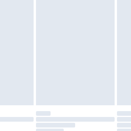
 ungetragen und ungewaschen sein und alle
gebracht sein. Schuhe dürfen nur in
ein. Artikel aus dem Homeware-Bereich,
tzen, Toppern und Kissen, müssen unbenutzt
neten Verpackung zurückgesendet werden.
chen Rechte.
en Rückgabebedingungen einzusehen.