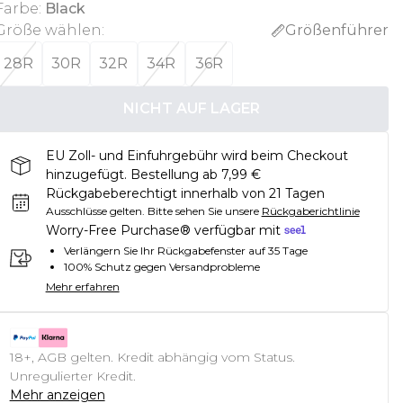
Farbe
:
Black
Größe wählen
:
Größenführer
28R
30R
32R
34R
36R
NICHT AUF LAGER
EU Zoll- und Einfuhrgebühr wird beim Checkout
hinzugefügt. Bestellung ab 7,99 €
Rückgabeberechtigt innerhalb von 21 Tagen
Ausschlüsse gelten.
Bitte sehen Sie unsere
Rückgaberichtlinie
Worry-Free Purchase® verfügbar mit
Verlängern Sie Ihr Rückgabefenster auf 35 Tage
100% Schutz gegen Versandprobleme
Mehr erfahren
18+, AGB gelten. Kredit abhängig vom Status.
Unregulierter Kredit.
Mehr anzeigen