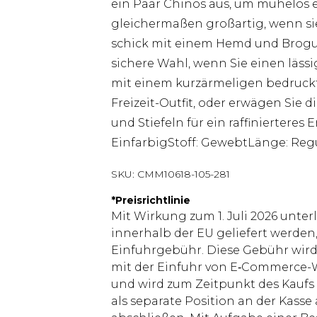
ein Paar Chinos aus, um mühelos ei
gleichermaßen großartig, wenn sie
schick mit einem Hemd und Brogues
sichere Wahl, wenn Sie einen läss
mit einem kurzärmeligen bedruck
Freizeit-Outfit, oder erwägen Sie
und Stiefeln für ein raffinierteres
EinfarbigStoff: GewebtLänge: Reg
SKU:
CMM10618-105-281
*
Preisrichtlinie
Mit Wirkung zum 1. Juli 2026 unter
innerhalb der EU geliefert werden,
Einfuhrgebühr. Diese Gebühr wi
mit der Einfuhr von E‑Commerce-W
und wird zum Zeitpunkt des Kaufs 
als separate Position an der Kasse