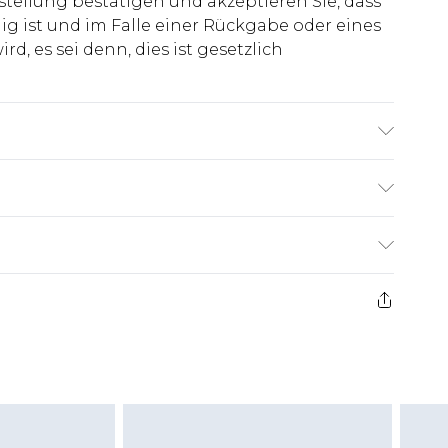
stellung bestätigen und akzeptieren Sie, dass
ig ist und im Falle einer Rückgabe oder eines
d, es sei denn, dies ist gesetzlich
sthan. Model ist 1,85m groß & trägt UK Größe
€7.99
ge ab dem Tag des Erhalts, um einen Artikel an
€14.99
kerstattungen für modische Gesichtsmasken,
€7.99
, Erotikartikel sowie Bademode oder
nn das Hygienesiegel fehlt oder beschädigt