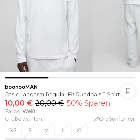
boohooMAN
Basic Langarm Regular Fit Rundhals T-Shirt
10,00 €
20,00 €
50% Sparen
Farbe
:
Weiß
Größe wählen
:
Größenführer
XS
S
M
L
XL