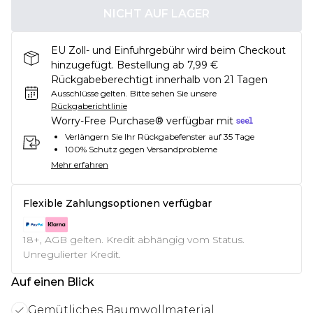
NICHT AUF LAGER
EU Zoll- und Einfuhrgebühr wird beim Checkout
hinzugefügt. Bestellung ab 7,99 €
Rückgabeberechtigt innerhalb von 21 Tagen
Ausschlüsse gelten.
Bitte sehen Sie unsere
Rückgaberichtlinie
Worry-Free Purchase® verfügbar mit
Verlängern Sie Ihr Rückgabefenster auf 35 Tage
100% Schutz gegen Versandprobleme
Mehr erfahren
Flexible Zahlungsoptionen verfügbar
18+, AGB gelten. Kredit abhängig vom Status.
Unregulierter Kredit.
Auf einen Blick
Gemütliches Baumwollmaterial