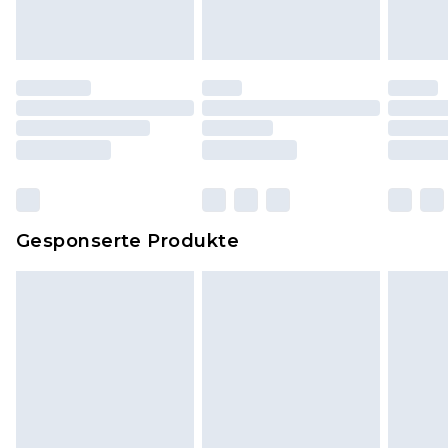
Originaletiketten müssen noch angebracht sein.
Schuhe dürfen nur in Innenräumen anprobiert
worden sein. Artikel aus dem Homeware-Bereich,
einschließlich Bettwäsche, Matratzen, Toppern
und Kissen, müssen unbenutzt und in ihrer
originalen, ungeöffneten Verpackung
zurückgesendet werden.
Dies berührt nicht deine gesetzlichen Rechte.
Gesponserte Produkte
Klicke
hier
um unsere vollständigen
Rückgabebedingungen einzusehen.