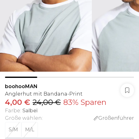
boohooMAN
Anglerhut mit Bandana-Print
4,00 €
24,00 €
83% Sparen
Farbe
:
Salbei
Größe wählen
:
Größenführer
S/M
M/L