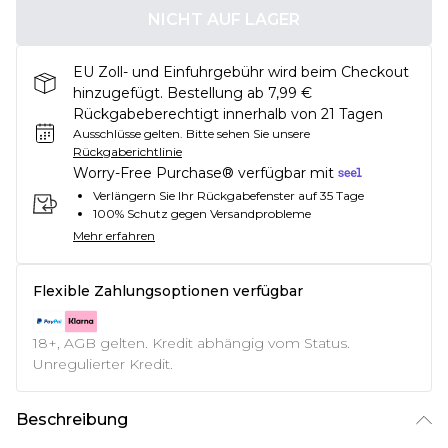
NICHT AUF LAGER
EU Zoll- und Einfuhrgebühr wird beim Checkout
hinzugefügt. Bestellung ab 7,99 €
Rückgabeberechtigt innerhalb von 21 Tagen
Ausschlüsse gelten.
Bitte sehen Sie unsere
Rückgaberichtlinie
Worry-Free Purchase® verfügbar mit
Verlängern Sie Ihr Rückgabefenster auf 35 Tage
100% Schutz gegen Versandprobleme
Mehr erfahren
Flexible Zahlungsoptionen verfügbar
18+, AGB gelten. Kredit abhängig vom Status.
Unregulierter Kredit.
Beschreibung