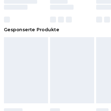
und Kissen, müssen unbenutzt und in ihrer
originalen, ungeöffneten Verpackung
zurückgesendet werden.
Dies berührt nicht deine gesetzlichen Rechte.
Gesponserte Produkte
Klicke
hier
um unsere vollständigen
Rückgabebedingungen einzusehen.