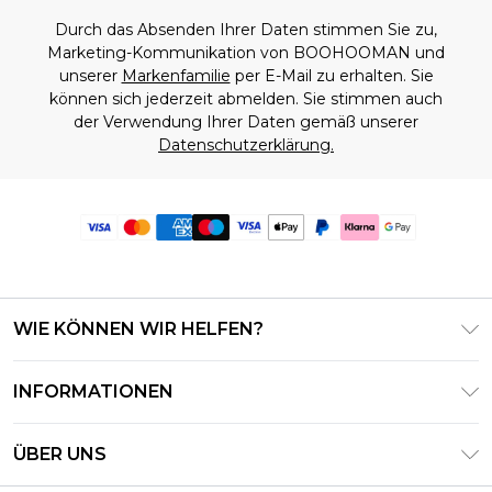
Durch das Absenden Ihrer Daten stimmen Sie zu,
Marketing-Kommunikation von BOOHOOMAN und
unserer
Markenfamilie
per E-Mail zu erhalten. Sie
können sich jederzeit abmelden. Sie stimmen auch
der Verwendung Ihrer Daten gemäß unserer
Datenschutzerklärung.
WIE KÖNNEN WIR HELFEN?
Häufig gestellte Fragen
INFORMATIONEN
Kontaktieren Sie uns
Geschäftsbedingungen – Aktualisiert Juni 2026
Meine Bestellung verfolgen & zurücksenden
ÜBER UNS
Nutzungsbedingungen
Lieferoptionen