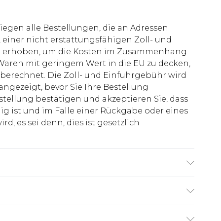
liegen alle Bestellungen, die an Adressen
 einer nicht erstattungsfähigen Zoll- und
rd erhoben, um die Kosten im Zusammenhang
aren mit geringem Wert in die EU zu decken,
berechnet. Die Zoll- und Einfuhrgebühr wird
 angezeigt, bevor Sie Ihre Bestellung
stellung bestätigen und akzeptieren Sie, dass
ig ist und im Falle einer Rückgabe oder eines
d, es sei denn, dies ist gesetzlich
ex Maschinenwäsche bei 30°C im
, im Trockner bei niedriger Temperatur
bügeln, nicht chemisch reinigen, von Feuer
€7.99