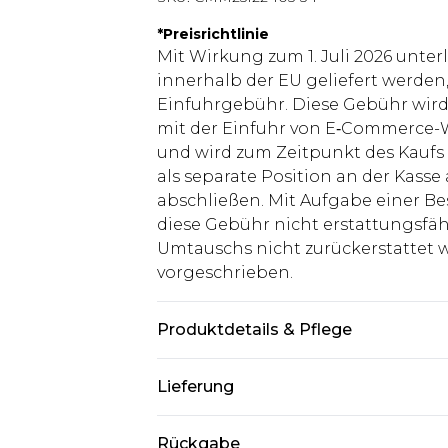
*
Preisrichtlinie
Mit Wirkung zum 1. Juli 2026 unter
innerhalb der EU geliefert werden,
Einfuhrgebühr. Diese Gebühr wi
mit der Einfuhr von E‑Commerce-W
und wird zum Zeitpunkt des Kaufs 
als separate Position an der Kasse
abschließen. Mit Aufgabe einer Be
diese Gebühr nicht erstattungsfäh
Umtauschs nicht zurückerstattet wir
vorgeschrieben.
Produktdetails & Pflege
93% Baumwolle, 7% Elastan/Spand
Lieferung
Baumwollprogramm, nicht bleichen
trocknen, mit kühlem Bügeleisen 
Deutschland Standardlieferung
Rückgabe