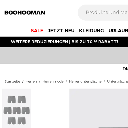
SALE
JETZT NEU
KLEIDUNG
URLAU
WEITERE REDUZIERUNGEN | BIS ZU 70 % RABATT!
Di
Startseite
/
Herren
/
Herrenmode
/
Herrenunterwäsche
/
Unterwäsch