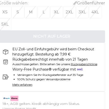
Größe wählen
:
Größenführer
XS
S
M
L
XL
2XL
3XL
4XL
5XL
NICHT AUF LAGER
EU Zoll- und Einfuhrgebühr wird beim Checkout
hinzugefügt. Bestellung ab 7,99 €
Rückgabeberechtigt innerhalb von 21 Tagen
Ausschlüsse gelten.
Bitte sehen Sie unsere
Rückgaberichtlinie
Worry-Free Purchase® verfügbar mit
Verlängern Sie Ihr Rückgabefenster auf 35 Tage
100% Schutz gegen Versandprobleme
Mehr erfahren
18+, AGB gelten. Kredit abhängig vom Status.
Unregulierter Kredit.