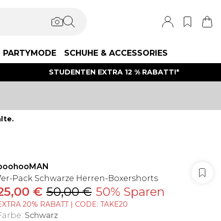
PARTYMODE
SCHUHE & ACCESSORIES
STUDENTEN EXTRA 12 % RABATT!*
lte.
boohooMAN
7er-Pack Schwarze Herren-Boxershorts
25,00 €
50,00 €
50% Sparen
EXTRA 20% RABATT | CODE: TAKE20
Farbe
:
Schwarz