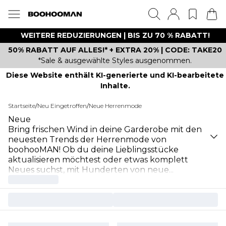
WEITERE REDUZIERUNGEN | BIS ZU 70 % RABATT!
50% RABATT AUF ALLES!* + EXTRA 20% | CODE: TAKE20
*Sale & ausgewählte Styles ausgenommen.
Diese Website enthält KI-generierte und KI-bearbeitete
Inhalte.
Startseite
/
Neu Eingetroffen
/
Neue Herrenmode
Neue
Bring frischen Wind in deine Garderobe mit den
neuesten Trends der Herrenmode von
boohooMAN! Ob du deine Lieblingsstücke
aktualisieren möchtest oder etwas komplett
Neues suchst, mit Hunderten von neue
...