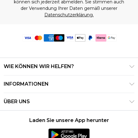
können sich jederzeit abmelden. Sie stimmen auch
der Verwendung Ihrer Daten gemäß unserer
Datenschutzerklärung.
WIE KÖNNEN WIR HELFEN?
Häufig gestellte Fragen
INFORMATIONEN
Kontaktieren Sie uns
Geschäftsbedingungen – Aktualisiert Juni 2026
Meine Bestellung verfolgen & zurücksenden
ÜBER UNS
Nutzungsbedingungen
Lieferoptionen
Investor Relations
Geschenkkarten-Guthaben
Rückgaberecht – Aktualisiert Mai 2026
Laden Sie unsere App herunter
Erklärung Zur Modernen Sklaverei
Klarna
Größentabelle
Karriere
PayPal